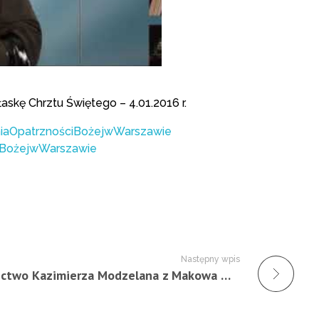
askę Chrztu Świętego – 4.01.2016 r.
iaOpatrznościBożejwWarszawie
iBożejwWarszawie
Następny wpis
Świadectwo Kazimierza Modzelana z Makowa Mazowieckiego (Darczyńca) – 4.01.2016 r