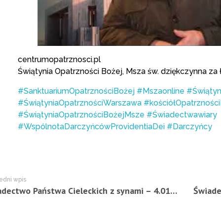
centrumopatrznosci.pl
Świątynia Opatrzności Bożej, Msza św. dziękczynna za ł
#SanktuariumOpatrznościBożej
#Mszaonline
#Świątyn
#ŚwiątyniaOpatrznościWarszawa
#kościółOpatrznośc
#ŚwiątyniaOpatrznościBożejMsze
#Świadectwawiary
#WspólnotaDarczyńcówProvidentiaDei
#Darczyńcy
edni wpis
Świadectwo Państwa Cieleckich z synami – 4.01.2016 r.