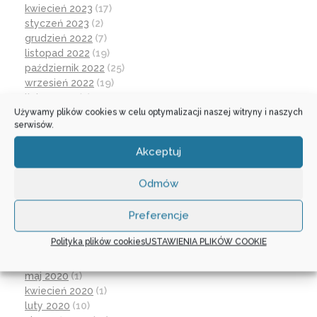
kwiecień 2023
(17)
styczeń 2023
(2)
grudzień 2022
(7)
listopad 2022
(19)
październik 2022
(25)
wrzesień 2022
(19)
lipiec 2022
(2)
Używamy plików cookies w celu optymalizacji naszej witryny i naszych
czerwiec 2022
(32)
serwisów.
maj 2022
(14)
kwiecień 2022
(1)
Akceptuj
marzec 2022
(16)
październik 2021
(2)
Odmów
wrzesień 2021
(28)
sierpień 2021
(4)
Preferencje
lipiec 2021
(2)
czerwiec 2021
(27)
Polityka plików cookies
USTAWIENIA PLIKÓW COOKIE
wrzesień 2020
(23)
czerwiec 2020
(19)
maj 2020
(1)
kwiecień 2020
(1)
luty 2020
(10)