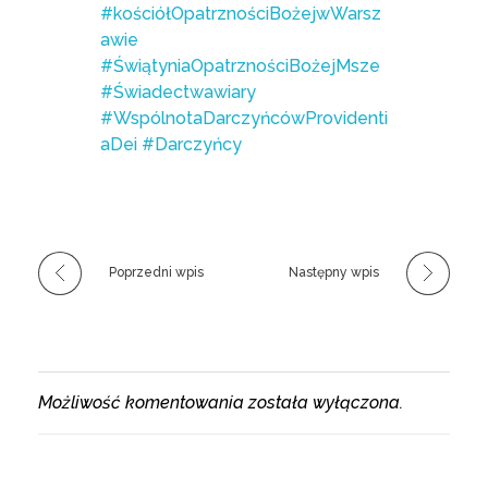
#kościółOpatrznościBożejwWarsz
awie
#ŚwiątyniaOpatrznościBożejMsze
#Świadectwawiary
#WspólnotaDarczyńcówProvidenti
aDei
#Darczyńcy
Poprzedni wpis
Następny wpis
Możliwość komentowania została wyłączona.