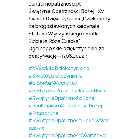
centrumopatrznosci.pl
Świątynia Opatrzności Bożej , XV
Święto Dziękczynienia „Dziękujemy
za błogosławionych kardynała
Stefana Wyszyńskiego i matkę
Elżbietę Różę Czacką”.
Ogólnopolskie dziękczynienie za
beatyfikację – 5.06.2022 r.
#XVŚwiętoDziekczynienia
#ŚwiętoDziękczynienia
#błStefanWyszyński
#błElżbietaRóżaCzacka
#relikwie
#ŚwiątyniaOpatrznościBożej
#SanktuariumOpatrznościBożej
#Mszaonline
#ŚwiątyniaOpatrznościBożejwWar
szawie
#ŚwiątyniaOpatrznościWarszawa