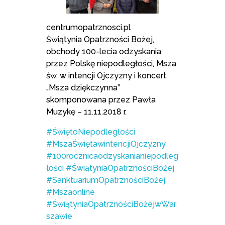
centrumopatrznosci.pl
Świątynia Opatrzności Bożej,
obchody 100-lecia odzyskania
przez Polskę niepodległości, Msza
św. w intencji Ojczyzny i koncert
„Msza dziękczynna”
skomponowana przez Pawła
Muzykę – 11.11.2018 r.
#ŚwiętoNiepodległości
#MszaŚwiętawintencjiOjczyzny
#100rocznicaodzyskanianiepodleg
łości
#ŚwiątyniaOpatrznościBożej
#SanktuariumOpatrznościBożej
#Mszaonline
#ŚwiątyniaOpatrznościBożejwWar
szawie