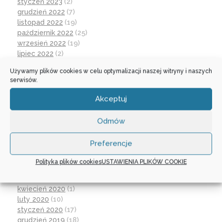
styczeń 2023
(2)
grudzień 2022
(7)
listopad 2022
(19)
październik 2022
(25)
wrzesień 2022
(19)
lipiec 2022
(2)
czerwiec 2022
(32)
Używamy plików cookies w celu optymalizacji naszej witryny i naszych
maj 2022
(14)
serwisów.
kwiecień 2022
(1)
marzec 2022
(16)
Akceptuj
październik 2021
(2)
wrzesień 2021
(28)
Odmów
sierpień 2021
(4)
lipiec 2021
(2)
Preferencje
czerwiec 2021
(27)
wrzesień 2020
(23)
Polityka plików cookies
USTAWIENIA PLIKÓW COOKIE
czerwiec 2020
(19)
maj 2020
(1)
kwiecień 2020
(1)
luty 2020
(10)
styczeń 2020
(17)
grudzień 2019
(18)