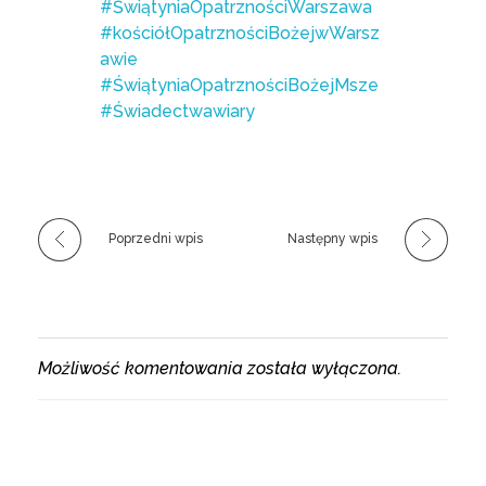
#ŚwiątyniaOpatrznościWarszawa
#kościółOpatrznościBożejwWarsz
awie
#ŚwiątyniaOpatrznościBożejMsze
#Świadectwawiary
Poprzedni wpis
Następny wpis
Możliwość komentowania została wyłączona.