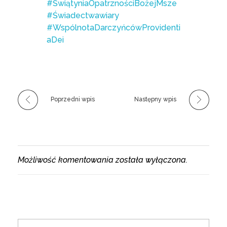
#ŚwiątyniaOpatrznościBożejMsze
#Świadectwawiary
#WspólnotaDarczyńcówProvidenti
aDei
Poprzedni wpis
Następny wpis
Możliwość komentowania została wyłączona.