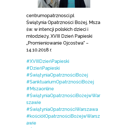
centrumopatrznosci.pl
Świątynia Opatrzności Bożej, Msza
św. w intencji polskich dzieci i
młodzieży, XVIII Dzień Papieski
„Promieniowanie Ojcostwa” –
14.10.2018 r.
#XVIIIDzieńPapieski
#DzieńPapieski
#ŚwiątyniaOpatrznościBożej
#SanktuariumOpatrznościBożej
#Mszaonline
#ŚwiątyniaOpatrznościBożejwWar
szawie
#ŚwiątyniaOpatrznościWarszawa
#kościółOpatrznościBożejwWarsz
awie