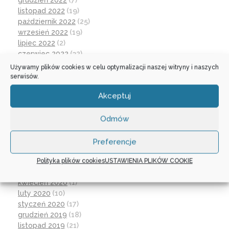
grudzień 2022
(7)
listopad 2022
(19)
październik 2022
(25)
wrzesień 2022
(19)
lipiec 2022
(2)
czerwiec 2022
(32)
maj 2022
(14)
Używamy plików cookies w celu optymalizacji naszej witryny i naszych
kwiecień 2022
(1)
serwisów.
marzec 2022
(16)
Akceptuj
październik 2021
(2)
wrzesień 2021
(28)
sierpień 2021
(4)
Odmów
lipiec 2021
(2)
czerwiec 2021
(27)
Preferencje
wrzesień 2020
(23)
Polityka plików cookies
USTAWIENIA PLIKÓW COOKIE
czerwiec 2020
(19)
maj 2020
(1)
kwiecień 2020
(1)
luty 2020
(10)
styczeń 2020
(17)
grudzień 2019
(18)
listopad 2019
(21)