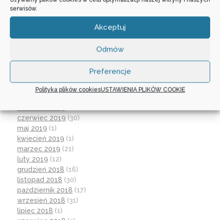
czerwiec 2021
(27)
serwisów.
wrzesień 2020
(23)
czerwiec 2020
(19)
Akceptuj
maj 2020
(1)
kwiecień 2020
(1)
Odmów
luty 2020
(10)
styczeń 2020
(17)
Preferencje
grudzień 2019
(18)
listopad 2019
(21)
Polityka plików cookies
USTAWIENIA PLIKÓW COOKIE
październik 2019
(15)
wrzesień 2019
(12)
czerwiec 2019
(30)
maj 2019
(1)
kwiecień 2019
(1)
marzec 2019
(21)
luty 2019
(12)
grudzień 2018
(16)
listopad 2018
(30)
październik 2018
(17)
wrzesień 2018
(31)
lipiec 2018
(1)