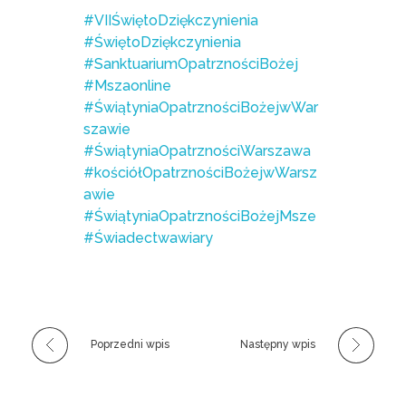
#VIIŚwiętoDziękczynienia
#ŚwiętoDziękczynienia
#SanktuariumOpatrznościBożej
#Mszaonline
#ŚwiątyniaOpatrznościBożejwWar
szawie
#ŚwiątyniaOpatrznościWarszawa
#kościółOpatrznościBożejwWarsz
awie
#ŚwiątyniaOpatrznościBożejMsze
#Świadectwawiary
Poprzedni wpis
Następny wpis