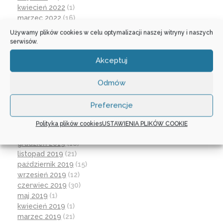
kwiecień 2022
(1)
marzec 2022
(16)
październik 2021
(2)
Używamy plików cookies w celu optymalizacji naszej witryny i naszych
wrzesień 2021
(28)
serwisów.
sierpień 2021
(4)
lipiec 2021
(2)
Akceptuj
czerwiec 2021
(27)
wrzesień 2020
(23)
Odmów
czerwiec 2020
(19)
maj 2020
(1)
Preferencje
kwiecień 2020
(1)
luty 2020
(10)
Polityka plików cookies
USTAWIENIA PLIKÓW COOKIE
styczeń 2020
(17)
grudzień 2019
(18)
listopad 2019
(21)
październik 2019
(15)
wrzesień 2019
(12)
czerwiec 2019
(30)
maj 2019
(1)
kwiecień 2019
(1)
marzec 2019
(21)