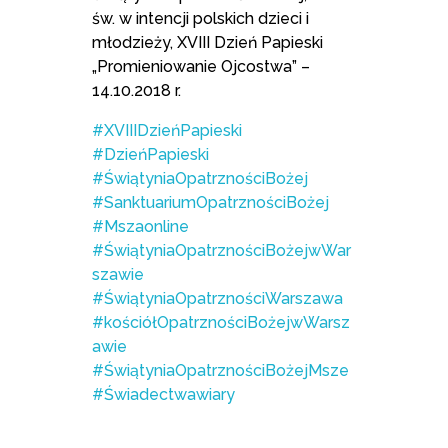
św. w intencji polskich dzieci i
młodzieży, XVIII Dzień Papieski
„Promieniowanie Ojcostwa” –
14.10.2018 r.
#XVIIIDzieńPapieski
#DzieńPapieski
#ŚwiątyniaOpatrznościBożej
#SanktuariumOpatrznościBożej
#Mszaonline
#ŚwiątyniaOpatrznościBożejwWar
szawie
#ŚwiątyniaOpatrznościWarszawa
#kościółOpatrznościBożejwWarsz
awie
#ŚwiątyniaOpatrznościBożejMsze
#Świadectwawiary