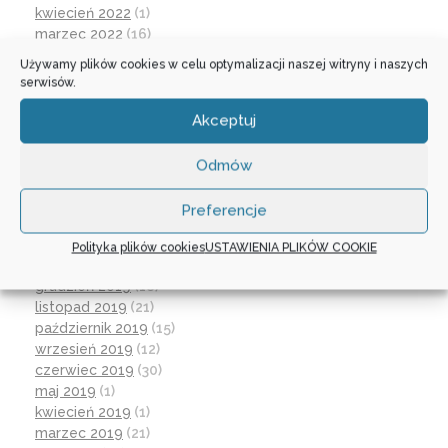
kwiecień 2022
(1)
marzec 2022
(16)
październik 2021
(2)
Używamy plików cookies w celu optymalizacji naszej witryny i naszych
wrzesień 2021
(28)
serwisów.
sierpień 2021
(4)
lipiec 2021
(2)
Akceptuj
czerwiec 2021
(27)
wrzesień 2020
(23)
Odmów
czerwiec 2020
(19)
maj 2020
(1)
Preferencje
kwiecień 2020
(1)
luty 2020
(10)
Polityka plików cookies
USTAWIENIA PLIKÓW COOKIE
styczeń 2020
(17)
grudzień 2019
(18)
listopad 2019
(21)
październik 2019
(15)
wrzesień 2019
(12)
czerwiec 2019
(30)
maj 2019
(1)
kwiecień 2019
(1)
marzec 2019
(21)