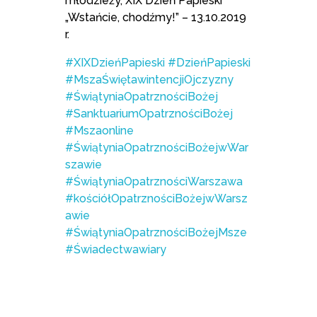
młodzieży, XIX Dzień Papieski
„Wstańcie, chodźmy!” – 13.10.2019
r.
#XIXDzieńPapieski
#DzieńPapieski
#MszaŚwiętawintencjiOjczyzny
#ŚwiątyniaOpatrznościBożej
#SanktuariumOpatrznościBożej
#Mszaonline
#ŚwiątyniaOpatrznościBożejwWar
szawie
#ŚwiątyniaOpatrznościWarszawa
#kościółOpatrznościBożejwWarsz
awie
#ŚwiątyniaOpatrznościBożejMsze
#Świadectwawiary