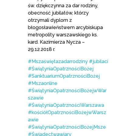
św. dziękczynna za dar rodziny,
obecność jubilatów, którzy
otrzymali dyplom z
błogosławieństwem arcybiskupa
metropolity warszawskiego ks.
kard. Kazimierza Nycza –
29.12.2018 r.
#Mszaświętazadarrodziny
#jubilaci
#ŚwiątyniaOpatrznościBożej
#SanktuariumOpatrznościBożej
#Mszaonline
#ŚwiątyniaOpatrznościBożejwWar
szawie
#ŚwiątyniaOpatrznościWarszawa
#kościółOpatrznościBożejwWarsz
awie
#ŚwiątyniaOpatrznościBożejMsze
#Świadectwawiary