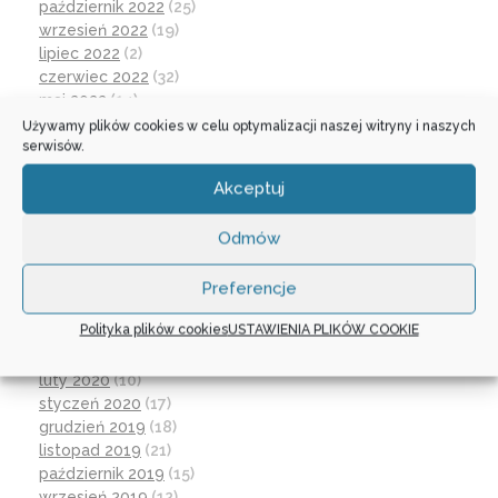
październik 2022
(25)
wrzesień 2022
(19)
lipiec 2022
(2)
czerwiec 2022
(32)
maj 2022
(14)
kwiecień 2022
(1)
Używamy plików cookies w celu optymalizacji naszej witryny i naszych
serwisów.
marzec 2022
(16)
październik 2021
(2)
Akceptuj
wrzesień 2021
(28)
sierpień 2021
(4)
Odmów
lipiec 2021
(2)
czerwiec 2021
(27)
wrzesień 2020
(23)
Preferencje
czerwiec 2020
(19)
Polityka plików cookies
USTAWIENIA PLIKÓW COOKIE
maj 2020
(1)
kwiecień 2020
(1)
luty 2020
(10)
styczeń 2020
(17)
grudzień 2019
(18)
listopad 2019
(21)
październik 2019
(15)
wrzesień 2019
(12)