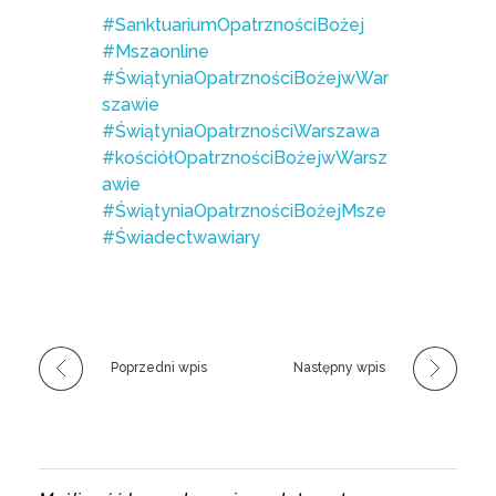
#SanktuariumOpatrznościBożej
#Mszaonline
#ŚwiątyniaOpatrznościBożejwWar
szawie
#ŚwiątyniaOpatrznościWarszawa
#kościółOpatrznościBożejwWarsz
awie
#ŚwiątyniaOpatrznościBożejMsze
#Świadectwawiary
Poprzedni wpis
Następny wpis