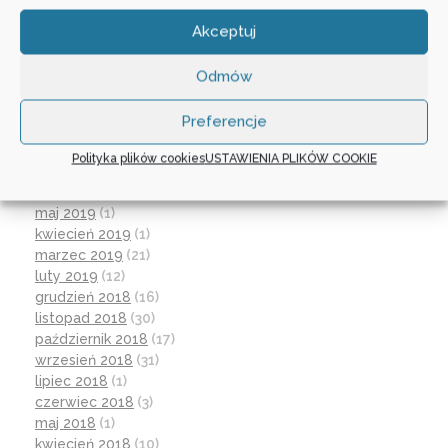
czerwiec 2020
(19)
maj 2020
(1)
Akceptuj
kwiecień 2020
(1)
luty 2020
(10)
Odmów
styczeń 2020
(17)
grudzień 2019
(18)
Preferencje
listopad 2019
(21)
październik 2019
(15)
Polityka plików cookies
USTAWIENIA PLIKÓW COOKIE
wrzesień 2019
(12)
czerwiec 2019
(30)
maj 2019
(1)
kwiecień 2019
(1)
marzec 2019
(21)
luty 2019
(12)
grudzień 2018
(16)
listopad 2018
(30)
październik 2018
(17)
wrzesień 2018
(31)
lipiec 2018
(1)
czerwiec 2018
(3)
maj 2018
(1)
kwiecień 2018
(10)