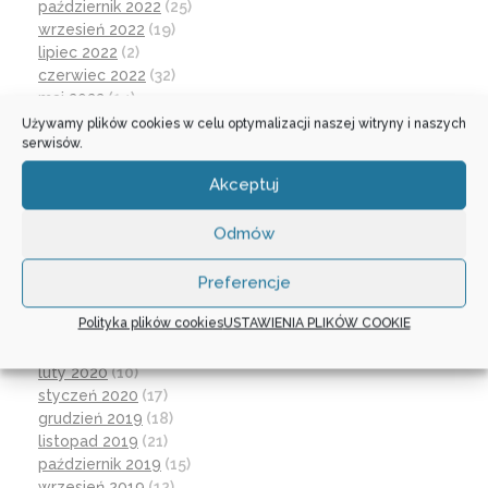
październik 2022
(25)
wrzesień 2022
(19)
lipiec 2022
(2)
czerwiec 2022
(32)
maj 2022
(14)
kwiecień 2022
(1)
Używamy plików cookies w celu optymalizacji naszej witryny i naszych
serwisów.
marzec 2022
(16)
październik 2021
(2)
Akceptuj
wrzesień 2021
(28)
sierpień 2021
(4)
Odmów
lipiec 2021
(2)
czerwiec 2021
(27)
wrzesień 2020
(23)
Preferencje
czerwiec 2020
(19)
Polityka plików cookies
USTAWIENIA PLIKÓW COOKIE
maj 2020
(1)
kwiecień 2020
(1)
luty 2020
(10)
styczeń 2020
(17)
grudzień 2019
(18)
listopad 2019
(21)
październik 2019
(15)
wrzesień 2019
(12)