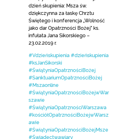
dzień skupienia: Msza św.
dziękczynna za łaskę Chrztu
Świętego i konferencja „Wolność
jako dar Opatrzności Bożej” ks.
infułata Jana Sikorskiego –
23.02.2019 r.
#Vdzieńskupienia
#dzieńskupienia
#ksJanSikorski
#ŚwiątyniaOpatrznościBożej
#SanktuariumOpatrznościBożej
#Mszaonline
#ŚwiątyniaOpatrznościBożejwWar
szawie
#ŚwiątyniaOpatrznościWarszawa
#kościółOpatrznościBożejwWarsz
awie
#ŚwiątyniaOpatrznościBożejMsze
#Świadectwawiary