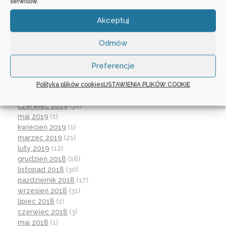
wrzesień 2020
(23)
serwisów.
czerwiec 2020
(19)
Akceptuj
maj 2020
(1)
kwiecień 2020
(1)
luty 2020
(10)
Odmów
styczeń 2020
(17)
grudzień 2019
(18)
Preferencje
listopad 2019
(21)
Polityka plików cookies
USTAWIENIA PLIKÓW COOKIE
październik 2019
(15)
wrzesień 2019
(12)
czerwiec 2019
(30)
maj 2019
(1)
kwiecień 2019
(1)
marzec 2019
(21)
luty 2019
(12)
grudzień 2018
(16)
listopad 2018
(30)
październik 2018
(17)
wrzesień 2018
(31)
lipiec 2018
(1)
czerwiec 2018
(3)
maj 2018
(1)