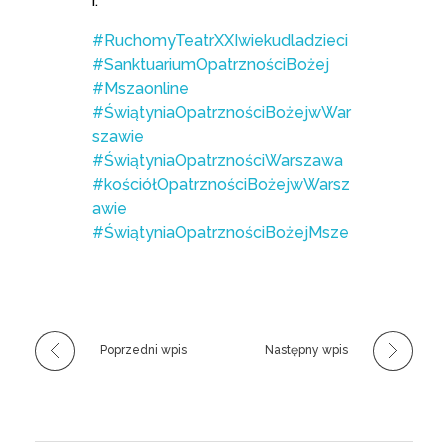
r.
#RuchomyTeatrXXIwiekudladzieci
#SanktuariumOpatrznościBożej
#Mszaonline
#ŚwiątyniaOpatrznościBożejwWar
szawie
#ŚwiątyniaOpatrznościWarszawa
#kościółOpatrznościBożejwWarsz
awie
#ŚwiątyniaOpatrznościBożejMsze
Poprzedni wpis
Następny wpis