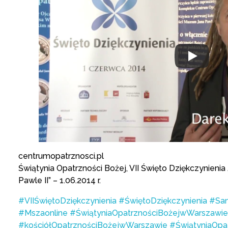
centrumopatrznosci.pl
Świątynia Opatrzności Bożej, VII Święto Dziękczynienia
Pawle II” – 1.06.2014 r.
#VIIŚwiętoDziękczynienia
#ŚwiętoDziękczynienia
#San
#Mszaonline
#ŚwiątyniaOpatrznościBożejwWarszawie
#kościółOpatrznościBożejwWarszawie
#ŚwiątyniaOpa