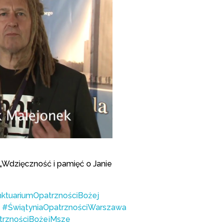
 „Wdzięczność i pamięć o Janie
ktuariumOpatrznościBożej
#ŚwiątyniaOpatrznościWarszawa
trznościBożejMsze