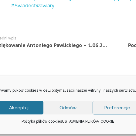
#Świadectwawiary
edni wpis
Podziękowanie Antoniego Pawlickiego – 1.06.2014 r.
Pod
entowania została wyłączona.
wamy plików cookies w celu optymalizacji naszej witryny i naszych serwisów.
Akceptuj
Odmów
Preferencje
Polityka plików cookies
USTAWIENIA PLIKÓW COOKIE