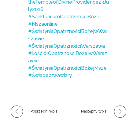
theTempleofDivineProvidence23Ju
ly2016
#SanktuariumOpatrznościBożej
#Mszaonline
#ŚwiątyniaOpatrznościBożejwWar
szawie
#ŚwiątyniaOpatrznościWarszawa
#kościółOpatrznościBożejwWarsz
awie
#ŚwiątyniaOpatrznościBożejMsze
#Świadectwawiary
Poprzedni wpis
Następny wpis