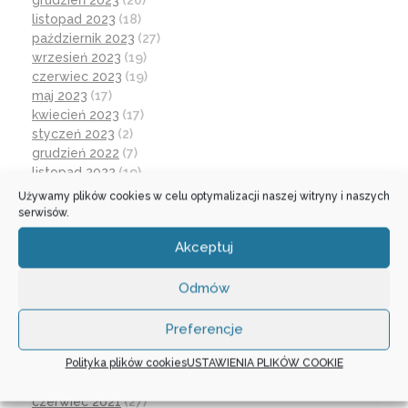
grudzień 2023
(20)
listopad 2023
(18)
październik 2023
(27)
wrzesień 2023
(19)
czerwiec 2023
(19)
maj 2023
(17)
kwiecień 2023
(17)
styczeń 2023
(2)
grudzień 2022
(7)
listopad 2022
(19)
październik 2022
(25)
Używamy plików cookies w celu optymalizacji naszej witryny i naszych
wrzesień 2022
(19)
serwisów.
lipiec 2022
(2)
Akceptuj
czerwiec 2022
(32)
maj 2022
(14)
kwiecień 2022
(1)
Odmów
marzec 2022
(16)
październik 2021
(2)
Preferencje
wrzesień 2021
(28)
Polityka plików cookies
USTAWIENIA PLIKÓW COOKIE
sierpień 2021
(4)
lipiec 2021
(2)
czerwiec 2021
(27)