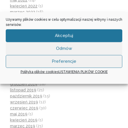
maj 2022
(14)
kwiecień 2022
(1)
marzec 2022
(16)
październik 2021
(2)
Używamy plików cookies w celu optymalizacji naszej witryny i naszych
wrzesień 2021
(28)
serwisów.
sierpień 2021
(4)
Akceptuj
lipiec 2021
(2)
czerwiec 2021
(27)
wrzesień 2020
(23)
Odmów
czerwiec 2020
(19)
maj 2020
(1)
Preferencje
kwiecień 2020
(1)
Polityka plików cookies
USTAWIENIA PLIKÓW COOKIE
luty 2020
(10)
styczeń 2020
(17)
grudzień 2019
(18)
listopad 2019
(21)
październik 2019
(15)
wrzesień 2019
(12)
czerwiec 2019
(30)
maj 2019
(1)
kwiecień 2019
(1)
marzec 2019
(21)