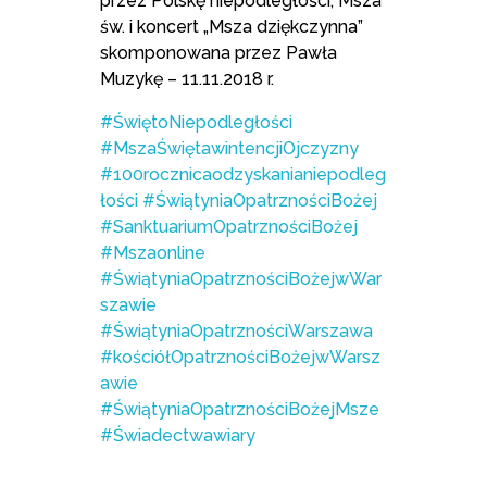
przez Polskę niepodległości, Msza
św. i koncert „Msza dziękczynna”
skomponowana przez Pawła
Muzykę – 11.11.2018 r.
#ŚwiętoNiepodległości
#MszaŚwiętawintencjiOjczyzny
#100rocznicaodzyskanianiepodleg
łości
#ŚwiątyniaOpatrznościBożej
#SanktuariumOpatrznościBożej
#Mszaonline
#ŚwiątyniaOpatrznościBożejwWar
szawie
#ŚwiątyniaOpatrznościWarszawa
#kościółOpatrznościBożejwWarsz
awie
#ŚwiątyniaOpatrznościBożejMsze
#Świadectwawiary