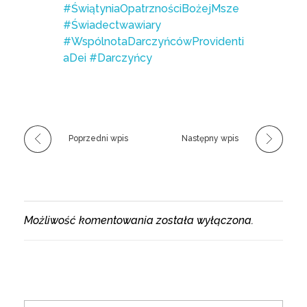
#ŚwiątyniaOpatrznościBożejMsze
#Świadectwawiary
#WspólnotaDarczyńcówProvidenti
aDei
#Darczyńcy
Poprzedni wpis
Następny wpis
Możliwość komentowania została wyłączona.