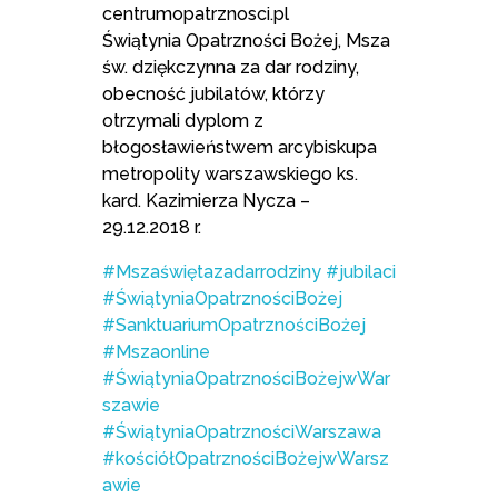
centrumopatrznosci.pl
Świątynia Opatrzności Bożej, Msza
św. dziękczynna za dar rodziny,
obecność jubilatów, którzy
otrzymali dyplom z
błogosławieństwem arcybiskupa
metropolity warszawskiego ks.
kard. Kazimierza Nycza –
29.12.2018 r.
#Mszaświętazadarrodziny
#jubilaci
#ŚwiątyniaOpatrznościBożej
#SanktuariumOpatrznościBożej
#Mszaonline
#ŚwiątyniaOpatrznościBożejwWar
szawie
#ŚwiątyniaOpatrznościWarszawa
#kościółOpatrznościBożejwWarsz
awie