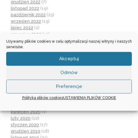
grudzień 2022
(7)
listopad 2022
(19)
październik 2022
(25)
wrzesień 2022
(19)
lipiec 2022
(2)
czerwiec 2022
(32)
maj 2022
(14)
Używamy plików cookies w celu optymalizacji naszej witryny i naszych
serwisów.
kwiecień 2022
(1)
marzec 2022
(16)
Akceptuj
październik 2021
(2)
wrzesień 2021
(28)
Odmów
sierpień 2021
(4)
lipiec 2021
(2)
czerwiec 2021
(27)
Preferencje
wrzesień 2020
(23)
Polityka plików cookies
USTAWIENIA PLIKÓW COOKIE
czerwiec 2020
(19)
maj 2020
(1)
kwiecień 2020
(1)
luty 2020
(10)
styczeń 2020
(17)
grudzień 2019
(18)
listopad 2019
(21)