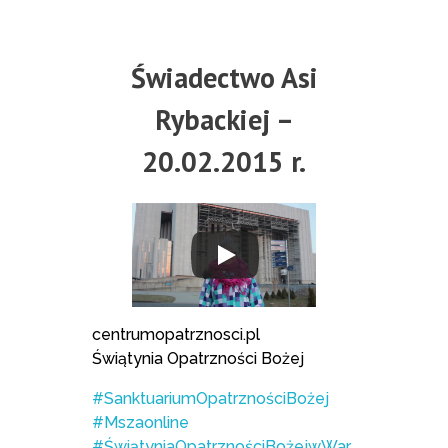
Świadectwo Asi
Rybackiej –
20.02.2015 r.
centrumopatrznosci.pl
Świątynia Opatrzności Bożej
#SanktuariumOpatrznościBożej
#Mszaonline
#ŚwiątyniaOpatrznościBożejwWar