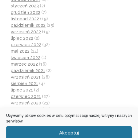
styczeń 2023
(2)
grudzień 2022
(7)
listopad 2022
(19)
październik 2022
(25)
wrzesień 2022
(19)
lipiec 2022
(2)
czerwiec 2022
(32)
maj 2022
(14)
kwiecień 2022
(1)
marzec 2022
(16)
październik 2021
(2)
wrzesień 2021
(28)
sierpień 2021
(4)
lipiec 2021
(2)
czerwiec 2021
(27)
wrzesień 2020
(23)
czerwiec 2020
(19)
Używamy plików cookies w celu optymalizacji naszej witryny i naszych
maj 2020
(1)
serwisów.
kwiecień 2020
(1)
luty 2020
(10)
Akceptuj
styczeń 2020
(17)