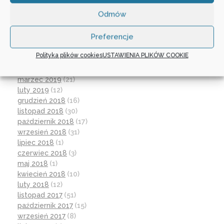
grudzień 2019
(18)
Odmów
listopad 2019
(21)
październik 2019
(15)
Preferencje
wrzesień 2019
(12)
czerwiec 2019
(30)
Polityka plików cookies
USTAWIENIA PLIKÓW COOKIE
maj 2019
(1)
kwiecień 2019
(1)
marzec 2019
(21)
luty 2019
(12)
grudzień 2018
(16)
listopad 2018
(30)
październik 2018
(17)
wrzesień 2018
(31)
lipiec 2018
(1)
czerwiec 2018
(3)
maj 2018
(1)
kwiecień 2018
(10)
luty 2018
(12)
listopad 2017
(51)
październik 2017
(15)
wrzesień 2017
(8)