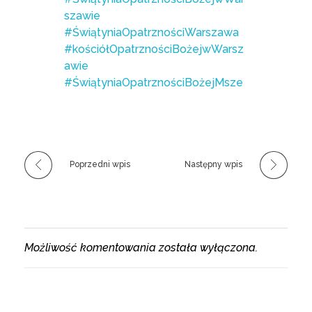
szawie
#ŚwiątyniaOpatrznościWarszawa
#kościółOpatrznościBożejwWarsz
awie
#ŚwiątyniaOpatrznościBożejMsze
Poprzedni wpis
Następny wpis
Możliwość komentowania została wyłączona.