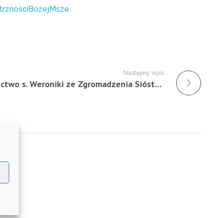
trznościBożejMsze
Następny wpis
Świadectwo s. Weroniki ze Zgromadzenia Sióstr Franciszkanek Rodziny Maryi – 17.09.2015 r.