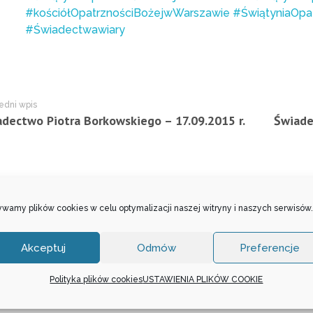
#kościółOpatrznościBożejwWarszawie
#ŚwiątyniaOpa
#Świadectwawiary
edni wpis
dectwo Piotra Borkowskiego – 17.09.2015 r.
wamy plików cookies w celu optymalizacji naszej witryny i naszych serwisów.
entowania została wyłączona.
Akceptuj
Odmów
Preferencje
Polityka plików cookies
USTAWIENIA PLIKÓW COOKIE