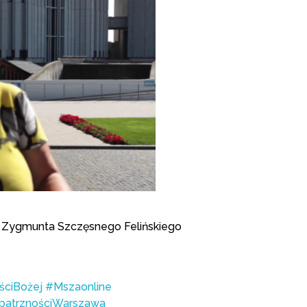
w. Zygmunta Szczęsnego Felińskiego
ściBożej
#Mszaonline
patrznościWarszawa