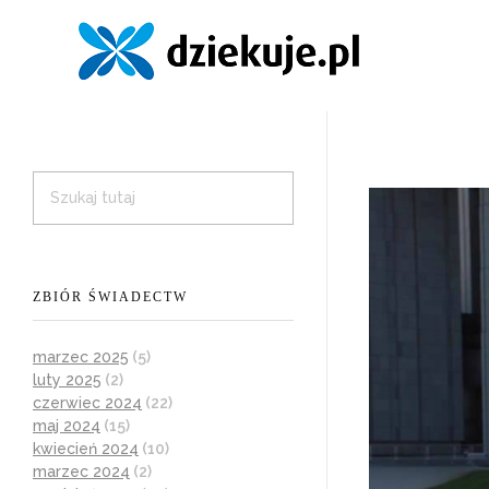
ZBIÓR ŚWIADECTW
marzec 2025
(5)
luty 2025
(2)
czerwiec 2024
(22)
maj 2024
(15)
kwiecień 2024
(10)
marzec 2024
(2)