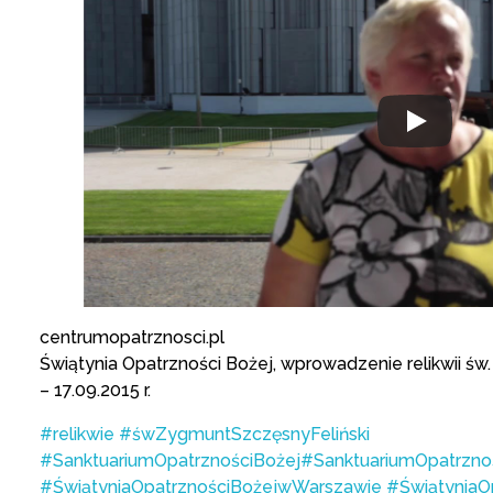
centrumopatrznosci.pl
Świątynia Opatrzności Bożej, wprowadzenie relikwii ś
– 17.09.2015 r.
#relikwie
#śwZygmuntSzczęsnyFeliński
#SanktuariumOpatrznościBożej
#SanktuariumOpatrzno
#ŚwiątyniaOpatrznościBożejwWarszawie
#ŚwiątyniaO