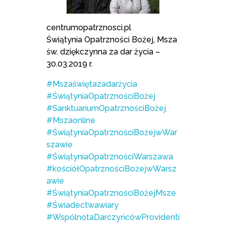
centrumopatrznosci.pl
Świątynia Opatrzności Bożej, Msza
św. dziękczynna za dar życia –
30.03.2019 r.
#Mszaświętazadarżycia
#ŚwiątyniaOpatrznościBożej
#SanktuariumOpatrznościBożej
#Mszaonline
#ŚwiątyniaOpatrznościBożejwWar
szawie
#ŚwiątyniaOpatrznościWarszawa
#kościółOpatrznościBożejwWarsz
awie
#ŚwiątyniaOpatrznościBożejMsze
#Świadectwawiary
#WspólnotaDarczyńcówProvidenti