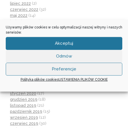
lipiec 2022
(2)
czerwiec 2022
(32)
maj 2022
(14)
kwiecień 2022
(1)
Używamy plików cookies w celu optymalizacji naszej witryny i naszych
marzec 2022
(16)
serwisów.
październik 2021
(2)
wrzesień 2021
(28)
Akceptuj
sierpień 2021
(4)
lipiec 2021
(2)
Odmów
czerwiec 2021
(27)
wrzesień 2020
(23)
Preferencje
czerwiec 2020
(19)
maj 2020
(1)
Polityka plików cookies
USTAWIENIA PLIKÓW COOKIE
kwiecień 2020
(1)
luty 2020
(10)
styczeń 2020
(17)
grudzień 2019
(18)
listopad 2019
(21)
październik 2019
(15)
wrzesień 2019
(12)
czerwiec 2019
(30)