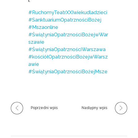
r.
#RuchomyTeatrXXIwiekudladzieci
#SanktuariumOpatrznościBożej
#Mszaonline
#ŚwiątyniaOpatrznościBożejwWar
szawie
#ŚwiątyniaOpatrznościWarszawa
#kościółOpatrznościBożejwWarsz
awie
#ŚwiątyniaOpatrznościBożejMsze
Poprzedni wpis
Następny wpis