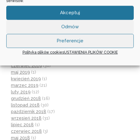
wrzesień 2020
(23)
serwisów.
czerwiec 2020
(19)
Akceptuj
maj 2020
(1)
kwiecień 2020
(1)
luty 2020
(10)
Odmów
styczeń 2020
(17)
grudzień 2019
(18)
Preferencje
listopad 2019
(21)
Polityka plików cookies
USTAWIENIA PLIKÓW COOKIE
październik 2019
(15)
wrzesień 2019
(12)
czerwiec 2019
(30)
maj 2019
(1)
kwiecień 2019
(1)
marzec 2019
(21)
luty 2019
(12)
grudzień 2018
(16)
listopad 2018
(30)
październik 2018
(17)
wrzesień 2018
(31)
lipiec 2018
(1)
czerwiec 2018
(3)
maj 2018
(1)