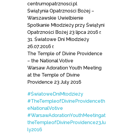
centrumopatrznosci.pl
Świątynia Opatrzności Bożej –
Warszawskie Uwielbienie
Spotkanie Młodzieży przy Świątyni
Opatrzności Bożej 23 lipca 2016 r.
31. Światowe Dni Młodzieży
26.07.2016 r.
The Temple of Divine Providence
– the National Votive
Warsaw Adoration Youth Meeting
at the Temple of Divine
Providence 23 July 2016
#ŚwiatoweDniMłodzieży
#TheTempleofDivineProvidenceth
eNationalVotive
#WarsawAdorationYouthMeetingat
theTempleofDivineProvidence23Ju
ly2016