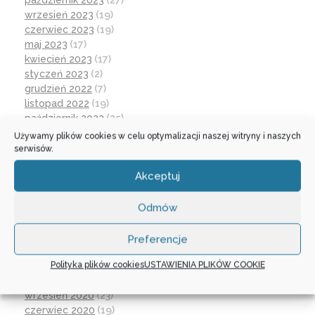
wrzesień 2023
(19)
czerwiec 2023
(19)
maj 2023
(17)
kwiecień 2023
(17)
styczeń 2023
(2)
grudzień 2022
(7)
listopad 2022
(19)
październik 2022
(25)
wrzesień 2022
(19)
Używamy plików cookies w celu optymalizacji naszej witryny i naszych
lipiec 2022
(2)
serwisów.
czerwiec 2022
(32)
Akceptuj
maj 2022
(14)
kwiecień 2022
(1)
marzec 2022
(16)
Odmów
październik 2021
(2)
wrzesień 2021
(28)
Preferencje
sierpień 2021
(4)
Polityka plików cookies
USTAWIENIA PLIKÓW COOKIE
lipiec 2021
(2)
czerwiec 2021
(27)
wrzesień 2020
(23)
czerwiec 2020
(19)