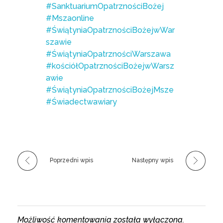
#SanktuariumOpatrznościBożej
#Mszaonline
#ŚwiątyniaOpatrznościBożejwWar
szawie
#ŚwiątyniaOpatrznościWarszawa
#kościółOpatrznościBożejwWarsz
awie
#ŚwiątyniaOpatrznościBożejMsze
#Świadectwawiary
Poprzedni wpis
Następny wpis
Możliwość komentowania została wyłączona.