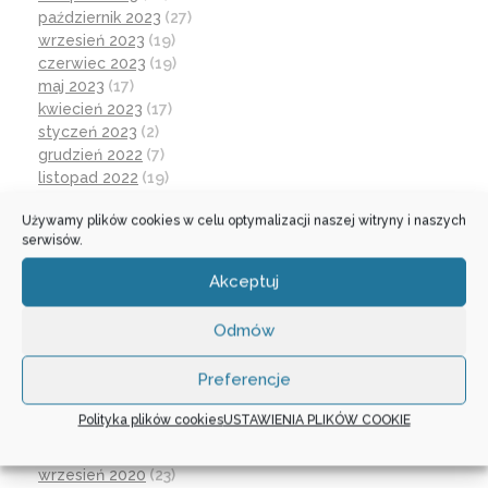
październik 2023
(27)
wrzesień 2023
(19)
czerwiec 2023
(19)
maj 2023
(17)
kwiecień 2023
(17)
styczeń 2023
(2)
grudzień 2022
(7)
listopad 2022
(19)
październik 2022
(25)
Używamy plików cookies w celu optymalizacji naszej witryny i naszych
wrzesień 2022
(19)
serwisów.
lipiec 2022
(2)
czerwiec 2022
(32)
Akceptuj
maj 2022
(14)
kwiecień 2022
(1)
Odmów
marzec 2022
(16)
październik 2021
(2)
Preferencje
wrzesień 2021
(28)
sierpień 2021
(4)
Polityka plików cookies
USTAWIENIA PLIKÓW COOKIE
lipiec 2021
(2)
czerwiec 2021
(27)
wrzesień 2020
(23)