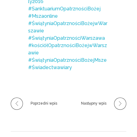
ly2016
#SanktuariumOpatrznościBożej
#Mszaonline
#ŚwiątyniaOpatrznościBożejwWar
szawie
#ŚwiątyniaOpatrznościWarszawa
#kościółOpatrznościBożejwWarsz
awie
#ŚwiątyniaOpatrznościBożejMsze
#Świadectwawiary
Poprzedni wpis
Następny wpis