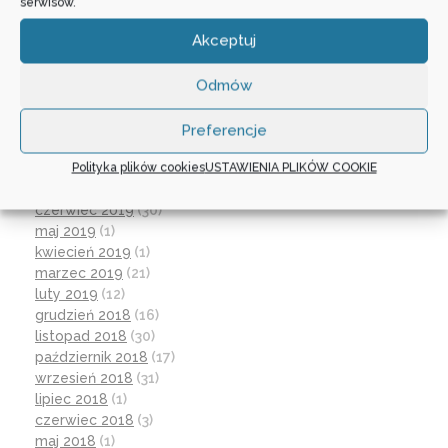
wrzesień 2020
(23)
serwisów.
czerwiec 2020
(19)
Akceptuj
maj 2020
(1)
kwiecień 2020
(1)
luty 2020
(10)
Odmów
styczeń 2020
(17)
grudzień 2019
(18)
Preferencje
listopad 2019
(21)
Polityka plików cookies
USTAWIENIA PLIKÓW COOKIE
październik 2019
(15)
wrzesień 2019
(12)
czerwiec 2019
(30)
maj 2019
(1)
kwiecień 2019
(1)
marzec 2019
(21)
luty 2019
(12)
grudzień 2018
(16)
listopad 2018
(30)
październik 2018
(17)
wrzesień 2018
(31)
lipiec 2018
(1)
czerwiec 2018
(3)
maj 2018
(1)