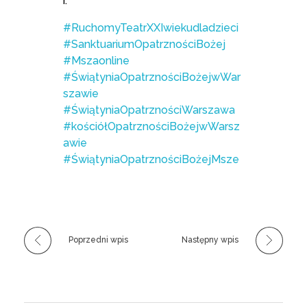
r.
#RuchomyTeatrXXIwiekudladzieci
#SanktuariumOpatrznościBożej
#Mszaonline
#ŚwiątyniaOpatrznościBożejwWar
szawie
#ŚwiątyniaOpatrznościWarszawa
#kościółOpatrznościBożejwWarsz
awie
#ŚwiątyniaOpatrznościBożejMsze
Poprzedni wpis
Następny wpis