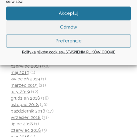
serwisów.
wrzesień 2020
(23)
czerwiec 2020
(19)
Akceptuj
maj 2020
(1)
kwiecień 2020
(1)
Odmów
luty 2020
(10)
styczeń 2020
(17)
grudzień 2019
(18)
Preferencje
listopad 2019
(21)
Polityka plików cookies
USTAWIENIA PLIKÓW COOKIE
październik 2019
(15)
wrzesień 2019
(12)
czerwiec 2019
(30)
maj 2019
(1)
kwiecień 2019
(1)
marzec 2019
(21)
luty 2019
(12)
grudzień 2018
(16)
listopad 2018
(30)
październik 2018
(17)
wrzesień 2018
(31)
lipiec 2018
(1)
czerwiec 2018
(3)
maj 2018
(1)