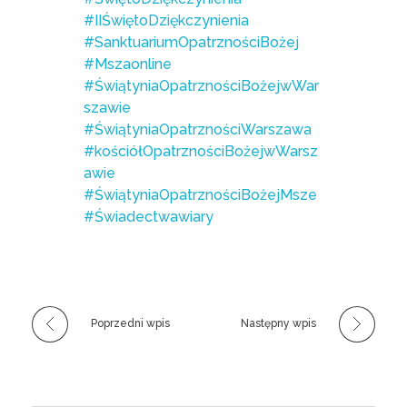
#IIŚwiętoDziękczynienia
#SanktuariumOpatrznościBożej
#Mszaonline
#ŚwiątyniaOpatrznościBożejwWar
szawie
#ŚwiątyniaOpatrznościWarszawa
#kościółOpatrznościBożejwWarsz
awie
#ŚwiątyniaOpatrznościBożejMsze
#Świadectwawiary
Poprzedni wpis
Następny wpis