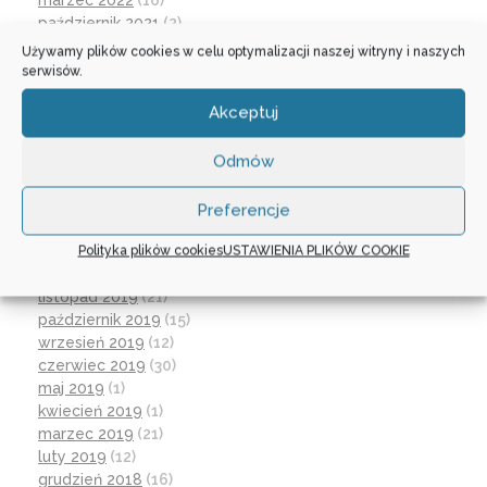
marzec 2022
(16)
październik 2021
(2)
wrzesień 2021
(28)
Używamy plików cookies w celu optymalizacji naszej witryny i naszych
sierpień 2021
(4)
serwisów.
lipiec 2021
(2)
Akceptuj
czerwiec 2021
(27)
wrzesień 2020
(23)
czerwiec 2020
(19)
Odmów
maj 2020
(1)
kwiecień 2020
(1)
Preferencje
luty 2020
(10)
Polityka plików cookies
USTAWIENIA PLIKÓW COOKIE
styczeń 2020
(17)
grudzień 2019
(18)
listopad 2019
(21)
październik 2019
(15)
wrzesień 2019
(12)
czerwiec 2019
(30)
maj 2019
(1)
kwiecień 2019
(1)
marzec 2019
(21)
luty 2019
(12)
grudzień 2018
(16)