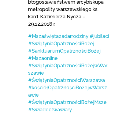
błogosławieństwem arcybiskupa
metropolity warszawskiego ks.
kard. Kazimierza Nycza –
29.12.2018 r.
#Mszaświętazadarrodziny
#jubilaci
#ŚwiątyniaOpatrznościBożej
#SanktuariumOpatrznościBożej
#Mszaonline
#ŚwiątyniaOpatrznościBożejwWar
szawie
#ŚwiątyniaOpatrznościWarszawa
#kościółOpatrznościBożejwWarsz
awie
#ŚwiątyniaOpatrznościBożejMsze
#Świadectwawiary