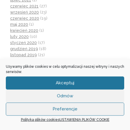
lipiec 2021
(2)
czerwiec 2021
(27)
wrzesień 2020
(23)
czerwiec 2020
(19)
maj 2020
(1)
kwiecień 2020
(1)
luty 2020
(10)
styczeń 2020
(17)
grudzień 2019
(18)
listopad 2019
(21)
październik 2019
(15)
Używamy plików cookies w celu optymalizacji naszej witryny i naszych
wrzesień 2019
(12)
serwisów.
czerwiec 2019
(30)
maj 2019
(1)
Akceptuj
kwiecień 2019
(1)
marzec 2019
(21)
Odmów
luty 2019
(12)
grudzień 2018
(16)
Preferencje
listopad 2018
(30)
październik 2018
(17)
Polityka plików cookies
USTAWIENIA PLIKÓW COOKIE
wrzesień 2018
(31)
lipiec 2018
(1)