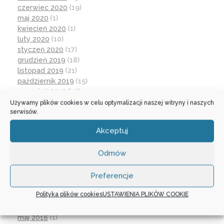
czerwiec 2020
(19)
maj 2020
(1)
kwiecień 2020
(1)
luty 2020
(10)
styczeń 2020
(17)
grudzień 2019
(18)
listopad 2019
(21)
październik 2019
(15)
wrzesień 2019
(12)
czerwiec 2019
(30)
Używamy plików cookies w celu optymalizacji naszej witryny i naszych
serwisów.
maj 2019
(1)
kwiecień 2019
(1)
Akceptuj
marzec 2019
(21)
luty 2019
(12)
Odmów
grudzień 2018
(16)
listopad 2018
(30)
Preferencje
październik 2018
(17)
wrzesień 2018
(31)
Polityka plików cookies
USTAWIENIA PLIKÓW COOKIE
lipiec 2018
(1)
czerwiec 2018
(3)
maj 2018
(1)