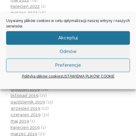
maj 2022
(14)
kwiecień 2022
(1)
marzec 2022
(16)
październik 2021
(2)
Używamy plików cookies w celu optymalizacji naszej witryny i naszych
wrzesień 2021
(28)
serwisów.
sierpień 2021
(4)
Akceptuj
lipiec 2021
(2)
czerwiec 2021
(27)
wrzesień 2020
(23)
Odmów
czerwiec 2020
(19)
maj 2020
(1)
Preferencje
kwiecień 2020
(1)
Polityka plików cookies
USTAWIENIA PLIKÓW COOKIE
luty 2020
(10)
styczeń 2020
(17)
grudzień 2019
(18)
listopad 2019
(21)
październik 2019
(15)
wrzesień 2019
(12)
czerwiec 2019
(30)
maj 2019
(1)
kwiecień 2019
(1)
marzec 2019
(21)