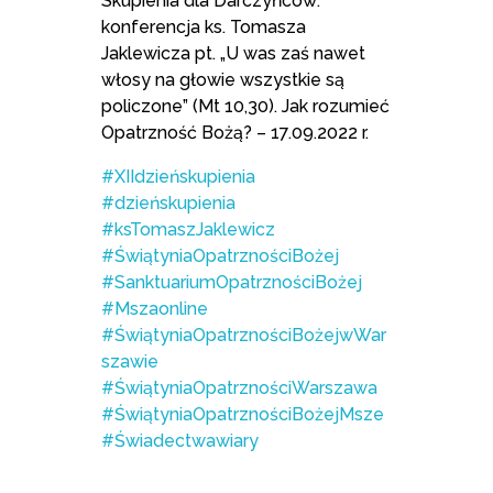
Skupienia dla Darczyńców:
konferencja ks. Tomasza
Jaklewicza pt. „U was zaś nawet
włosy na głowie wszystkie są
policzone” (Mt 10,30). Jak rozumieć
Opatrzność Bożą? – 17.09.2022 r.
#XIIdzieńskupienia
#dzieńskupienia
#ksTomaszJaklewicz
#ŚwiątyniaOpatrznościBożej
#SanktuariumOpatrznościBożej
#Mszaonline
#ŚwiątyniaOpatrznościBożejwWar
szawie
#ŚwiątyniaOpatrznościWarszawa
#ŚwiątyniaOpatrznościBożejMsze
#Świadectwawiary