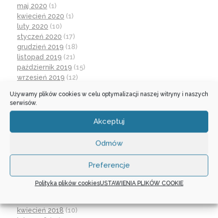
maj 2020
(1)
kwiecień 2020
(1)
luty 2020
(10)
styczeń 2020
(17)
grudzień 2019
(18)
listopad 2019
(21)
październik 2019
(15)
wrzesień 2019
(12)
czerwiec 2019
(30)
Używamy plików cookies w celu optymalizacji naszej witryny i naszych
maj 2019
(1)
serwisów.
kwiecień 2019
(1)
marzec 2019
(21)
Akceptuj
luty 2019
(12)
grudzień 2018
(16)
Odmów
listopad 2018
(30)
październik 2018
(17)
Preferencje
wrzesień 2018
(31)
lipiec 2018
(1)
Polityka plików cookies
USTAWIENIA PLIKÓW COOKIE
czerwiec 2018
(3)
maj 2018
(1)
kwiecień 2018
(10)