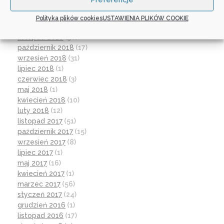
marzec 2019
(21)
luty 2019
(12)
Polityka plików cookies
USTAWIENIA PLIKÓW COOKIE
grudzień 2018
(16)
listopad 2018
(30)
październik 2018
(17)
wrzesień 2018
(31)
lipiec 2018
(1)
czerwiec 2018
(3)
maj 2018
(1)
kwiecień 2018
(10)
luty 2018
(12)
listopad 2017
(51)
październik 2017
(15)
wrzesień 2017
(8)
lipiec 2017
(1)
maj 2017
(16)
kwiecień 2017
(1)
marzec 2017
(56)
styczeń 2017
(24)
grudzień 2016
(1)
listopad 2016
(17)