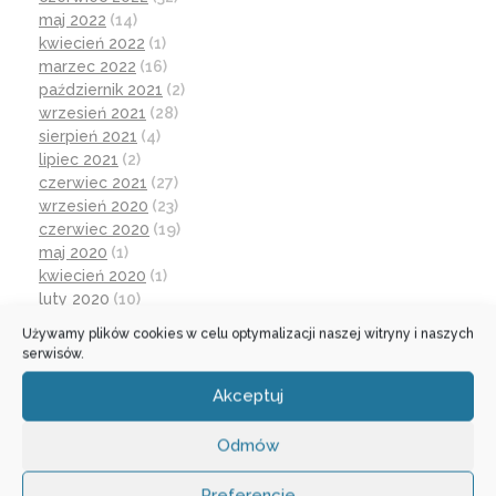
maj 2022
(14)
kwiecień 2022
(1)
marzec 2022
(16)
październik 2021
(2)
wrzesień 2021
(28)
sierpień 2021
(4)
lipiec 2021
(2)
czerwiec 2021
(27)
wrzesień 2020
(23)
czerwiec 2020
(19)
maj 2020
(1)
kwiecień 2020
(1)
luty 2020
(10)
styczeń 2020
(17)
Używamy plików cookies w celu optymalizacji naszej witryny i naszych
grudzień 2019
(18)
serwisów.
listopad 2019
(21)
październik 2019
(15)
Akceptuj
wrzesień 2019
(12)
czerwiec 2019
(30)
Odmów
maj 2019
(1)
kwiecień 2019
(1)
Preferencje