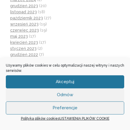
grudzień 2023
(20)
listopad 2023
(18)
październik 2023
(27)
wrzesień 2023
(19)
czerwiec 2023
(19)
maj 2023
(17)
kwiecień 2023
(17)
styczeń 2023
(2)
grudzień 2022
(7)
listopad 2022
(19)
Używamy plików cookies w celu optymalizacji naszej witryny i naszych
październik 2022
(25)
serwisów.
wrzesień 2022
(19)
lipiec 2022
(2)
Akceptuj
czerwiec 2022
(32)
maj 2022
(14)
Odmów
kwiecień 2022
(1)
marzec 2022
(16)
Preferencje
październik 2021
(2)
wrzesień 2021
(28)
Polityka plików cookies
USTAWIENIA PLIKÓW COOKIE
sierpień 2021
(4)
lipiec 2021
(2)