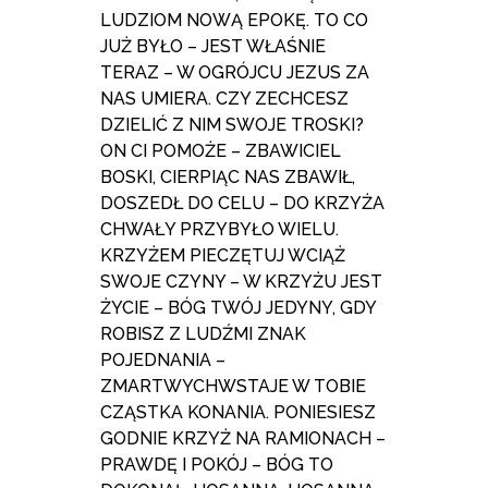
LUDZIOM NOWĄ EPOKĘ. TO CO
JUŻ BYŁO – JEST WŁAŚNIE
TERAZ – W OGRÓJCU JEZUS ZA
NAS UMIERA. CZY ZECHCESZ
DZIELIĆ Z NIM SWOJE TROSKI?
ON CI POMOŻE – ZBAWICIEL
BOSKI, CIERPIĄC NAS ZBAWIŁ,
DOSZEDŁ DO CELU – DO KRZYŻA
CHWAŁY PRZYBYŁO WIELU.
KRZYŻEM PIECZĘTUJ WCIĄŻ
SWOJE CZYNY – W KRZYŻU JEST
ŻYCIE – BÓG TWÓJ JEDYNY, GDY
ROBISZ Z LUDŹMI ZNAK
POJEDNANIA –
ZMARTWYCHWSTAJE W TOBIE
CZĄSTKA KONANIA. PONIESIESZ
GODNIE KRZYŻ NA RAMIONACH –
PRAWDĘ I POKÓJ – BÓG TO