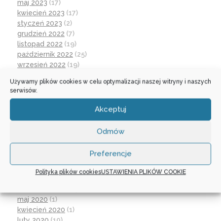
maj 2023
(17)
kwiecień 2023
(17)
styczeń 2023
(2)
grudzień 2022
(7)
listopad 2022
(19)
październik 2022
(25)
wrzesień 2022
(19)
lipiec 2022
(2)
Używamy plików cookies w celu optymalizacji naszej witryny i naszych
czerwiec 2022
(32)
serwisów.
maj 2022
(14)
kwiecień 2022
(1)
Akceptuj
marzec 2022
(16)
październik 2021
(2)
Odmów
wrzesień 2021
(28)
sierpień 2021
(4)
Preferencje
lipiec 2021
(2)
czerwiec 2021
(27)
Polityka plików cookies
USTAWIENIA PLIKÓW COOKIE
wrzesień 2020
(23)
czerwiec 2020
(19)
maj 2020
(1)
kwiecień 2020
(1)
luty 2020
(10)