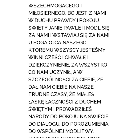
WSZECHMOGĄCEGO I
MIŁOSIERNEGO, BO JEST Z NAMI
W DUCHU PRAWDY I POKOJU.
ŚWIETY JANIE PAWLE II MÓDL SIĘ
ZA NAMI I WSTAWIAJ SIĘ ZA NAMI
U BOGA OJCA NASZEGO,
KTÓREMU WSZYSCY JESTEŚMY
WINNI CZEŚĆ I CHWAŁĘ I
DZIĘKCZYNIENIE, ZA WSZYSTKO
CO NAM UCZYNIŁ, A W
SZCZEGÓLNOŚCI ZA CIEBIE, ŻE
DAŁ NAM CIEBIE NA NASZE
TRUDNE CZASY, ŻE MIAŁEŚ
ŁASKĘ ŁĄCZNOŚCI Z DUCHEM
ŚWIĘTYM I PROWADZIŁEŚ
NARODY DO POKOJU NA ŚWIECIE,
DO DIALOGU, DO POROZUMIENIA,
DO WSPÓLNEJ MODLITWY.