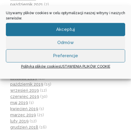
październik 2021
(2)
wrzesień 2021
(28)
Używamy plików cookies w celu optymalizacji naszej witryny i naszych
sierpień 2021
(4)
serwisów.
lipiec 2021
(2)
czerwiec 2021
(27)
Akceptuj
wrzesień 2020
(23)
czerwiec 2020
(19)
Odmów
maj 2020
(1)
kwiecień 2020
(1)
Preferencje
luty 2020
(10)
styczeń 2020
(17)
Polityka plików cookies
USTAWIENIA PLIKÓW COOKIE
grudzień 2019
(18)
listopad 2019
(21)
październik 2019
(15)
wrzesień 2019
(12)
czerwiec 2019
(30)
maj 2019
(1)
kwiecień 2019
(1)
marzec 2019
(21)
luty 2019
(12)
grudzień 2018
(16)