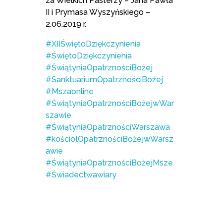
za Wielkich Pasterzy – Jana Pawła
II i Prymasa Wyszyńskiego –
2.06.2019 r.
#XIIŚwiętoDziękczynienia
#ŚwiętoDziękczynienia
#ŚwiątyniaOpatrznościBożej
#SanktuariumOpatrznościBożej
#Mszaonline
#ŚwiątyniaOpatrznościBożejwWar
szawie
#ŚwiątyniaOpatrznościWarszawa
#kościółOpatrznościBożejwWarsz
awie
#ŚwiątyniaOpatrznościBożejMsze
#Świadectwawiary