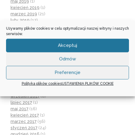
maj 2019
(1)
kwiecień 2019
(1)
marzec 2019
(21)
luty 2019
(12)
grudzień 2018
(16)
Używamy plików cookies w celu optymalizacji naszej witryny i naszych
listopad 2018
(30)
serwisów.
październik 2018
(17)
Akceptuj
wrzesień 2018
(31)
lipiec 2018
(1)
czerwiec 2018
(3)
Odmów
maj 2018
(1)
kwiecień 2018
(10)
Preferencje
luty 2018
(12)
listopad 2017
(51)
Polityka plików cookies
USTAWIENIA PLIKÓW COOKIE
październik 2017
(15)
wrzesień 2017
(8)
lipiec 2017
(1)
maj 2017
(16)
kwiecień 2017
(1)
marzec 2017
(56)
styczeń 2017
(24)
grudzień 2016
(1)